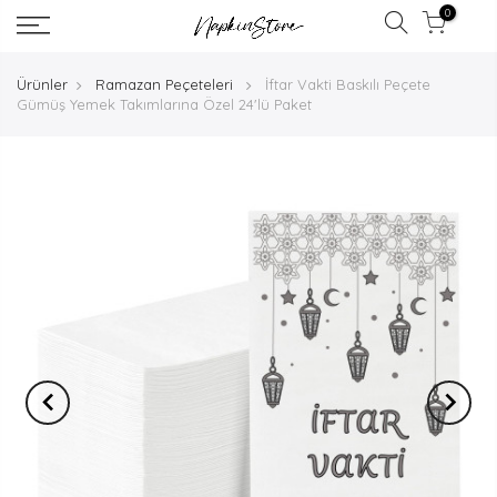
0
Ürünler
Ramazan Peçeteleri
İftar Vakti Baskılı Peçete
Gümüş Yemek Takımlarına Özel 24'lü Paket