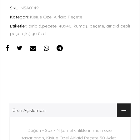
SKU:
NSA0149
Kategori:
Kişiye Özel Airlaid Peçete
Etiketler:
airlaid,peçete, 40x40, kumaş, peçete, airlaid cepli
peçete,kişiye özel
Ürün Açıklaması
Düğün - Söz - Nişan etkinlikleriniz için özel
tasarlanan, Kişiye Özel Airlaid Peçete 50 Adet -