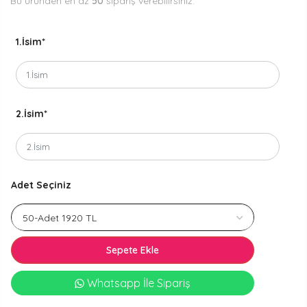
Bu üründen en az
50
sipariş verebilirsiniz.
1.İsim
*
2.İsim
*
Adet Seçiniz
Sepete Ekle
Whatsapp İle Sipariş