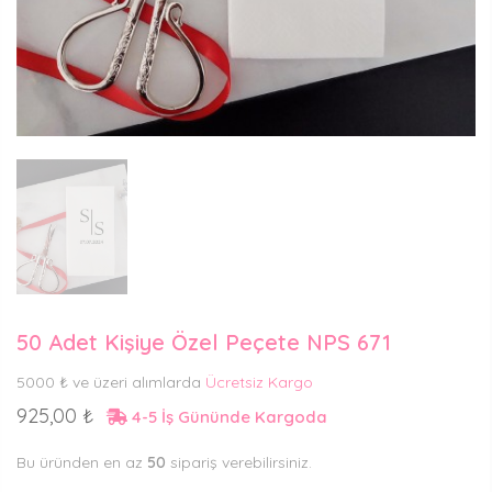
50 Adet Kişiye Özel Peçete NPS 671
5000 ₺ ve üzeri alımlarda
Ücretsiz Kargo
925,00 ₺
4-5 İş Gününde Kargoda
Bu üründen en az
50
sipariş verebilirsiniz.