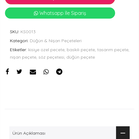
Whatsapp İle Sipariş
SKU:
KS0013
Kategori:
Düğün & Nişan Peçeteleri
Etiketler:
kisiye ozel pecete, baskılı peçete, tasarım peçete,
nişan peçete, söz peçetesi, düğün peçete
Ürün Açıklaması