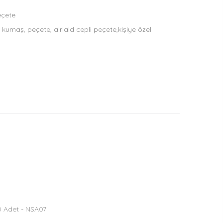
eçete
 kumaş, peçete, airlaid cepli peçete,kişiye özel
50 Adet - NSA07