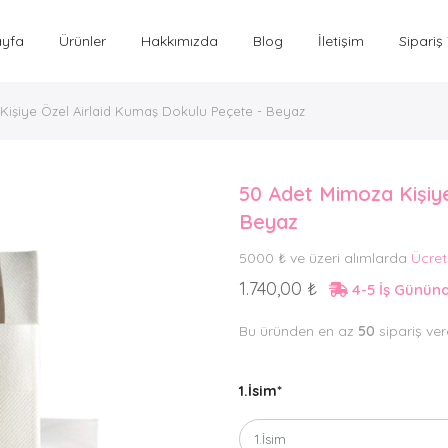
ayfa
Ürünler
Hakkımızda
Blog
İletişim
Sipariş
işiye Özel Airlaid Kumaş Dokulu Peçete - Beyaz
50 Adet Mimoza Kişiy
Beyaz
5000 ₺ ve üzeri alımlarda
Ücret
1.740,00 ₺
4-5 İş Günü
Bu üründen en az
50
sipariş vere
1.İsim
*