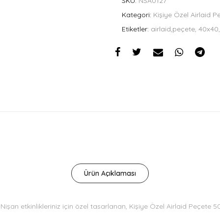
SKU:
NSA0127
Kategori:
Kişiye Özel Airlaid P
Etiketler:
airlaid,peçete, 40x40,
Ürün Açıklaması
Nişan etkinlikleriniz için özel tasarlanan, Kişiye Özel Airlaid Peçete 