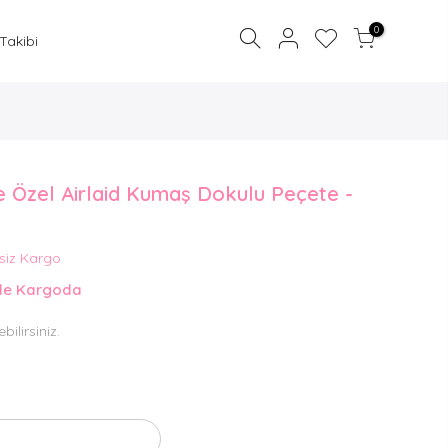
0
 Takibi
e Özel Airlaid Kumaş Dokulu Peçete -
Sepetinize bir şey eklemediniz.
siz Kargo
ŞIMDI BIR ŞEYLER EKLE
nde Kargoda
bilirsiniz.