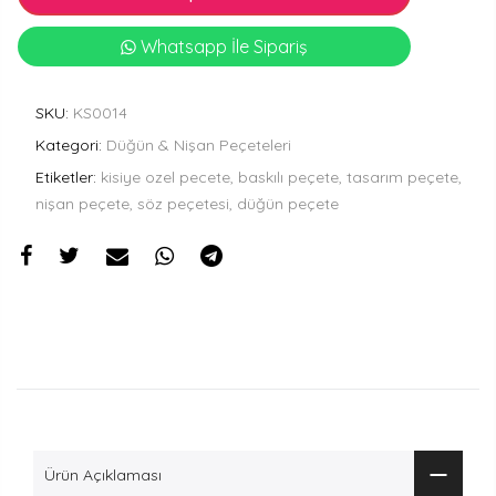
Whatsapp İle Sipariş
SKU:
KS0014
Kategori:
Düğün & Nişan Peçeteleri
Etiketler:
kisiye ozel pecete, baskılı peçete, tasarım peçete,
nişan peçete, söz peçetesi, düğün peçete
Ürün Açıklaması