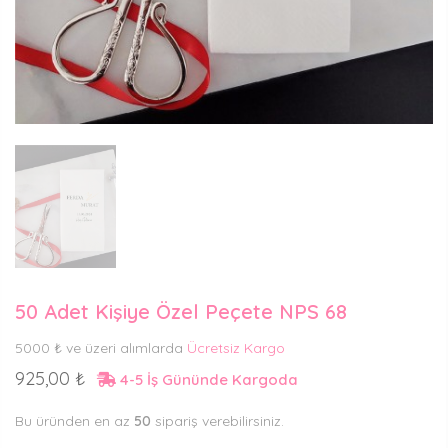
50 Adet Kişiye Özel Peçete NPS 68
5000 ₺ ve üzeri alımlarda
Ücretsiz Kargo
925,00 ₺
4-5 İş Gününde Kargoda
Bu üründen en az
50
sipariş verebilirsiniz.