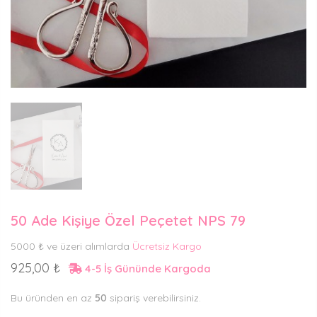
50 Ade Kişiye Özel Peçetet NPS 79
5000 ₺ ve üzeri alımlarda
Ücretsiz Kargo
925,00 ₺
4-5 İş Gününde Kargoda
Bu üründen en az
50
sipariş verebilirsiniz.