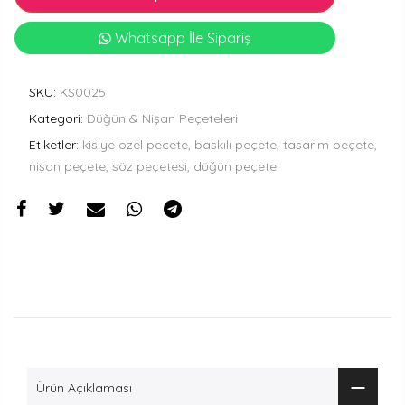
Whatsapp İle Sipariş
SKU:
KS0025
Kategori:
Düğün & Nişan Peçeteleri
Etiketler:
kisiye ozel pecete, baskılı peçete, tasarım peçete,
nişan peçete, söz peçetesi, düğün peçete
Ürün Açıklaması