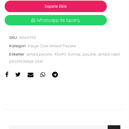
Sepete Ekle
Whatsapp İle Sipariş
SKU:
NSA0150
Kategori:
Kişiye Özel Airlaid Peçete
Etiketler:
airlaid,peçete, 40x40, kumaş, peçete, airlaid cepli
peçete,kişiye özel