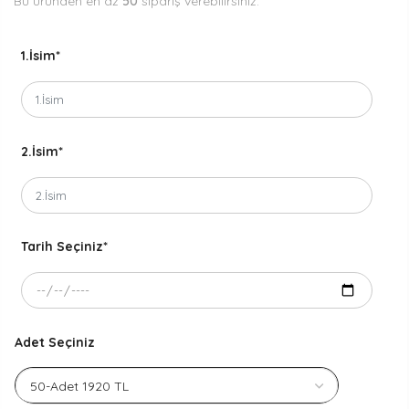
Bu üründen en az
50
sipariş verebilirsiniz.
1.İsim
*
2.İsim
*
Tarih Seçiniz
*
Adet Seçiniz