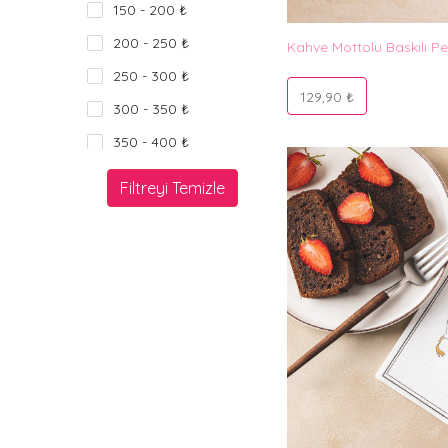
150 - 200 ₺
200 - 250 ₺
Kahve Mottolu Baskılı P
250 - 300 ₺
129,90 ₺
300 - 350 ₺
350 - 400 ₺
400 - 450 ₺
Filtreyi Temizle
450 - 500 ₺
500+ ₺