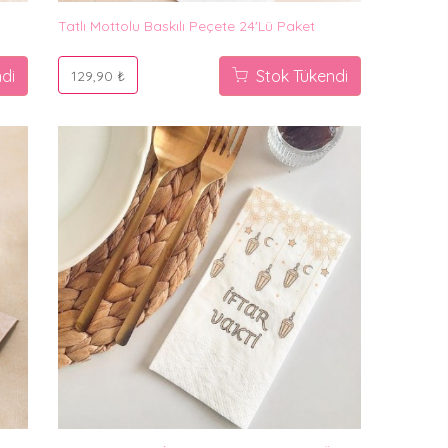
Tatlı Mottolu Baskılı Peçete 24'lü Paket
di
Stok Tükendi
129,90 ₺