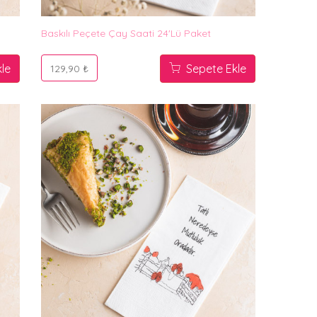
Baskılı Peçete Çay Saati 24'lü Paket
le
Sepete Ekle
129,90 ₺