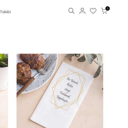
0
 Takibi
Sepetinize bir şey eklemediniz.
ŞIMDI BIR ŞEYLER EKLE