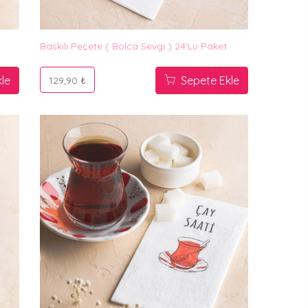
Baskılı Peçete ( Bolca Sevgi ) 24'lü Paket
le
Sepete Ekle
129,90 ₺