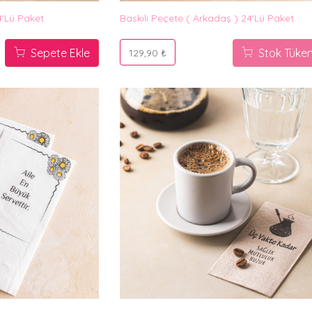
4'lü Paket
Baskılı Peçete ( Arkadaş ) 24'lü Paket
Sepete Ekle
Stok Tüken
129,90 ₺