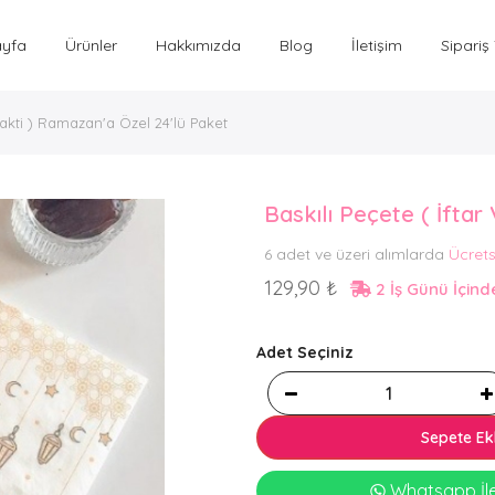
ayfa
Ürünler
Hakkımızda
Blog
İletişim
Sipariş
Vakti ) Ramazan'a Özel 24'lü Paket
Baskılı Peçete ( İftar
6 adet ve üzeri alımlarda
Ücrets
129,90 ₺
2 İş Günü İçin
Adet Seçiniz
Sepete Ek
Whatsapp İle