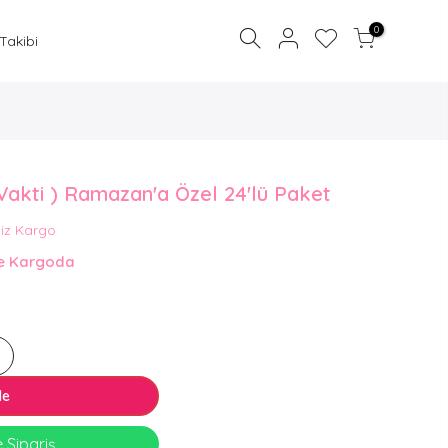
0
 Takibi
 Vakti ) Ramazan'a Özel 24'lü Paket
Sepetinize bir şey eklemediniz.
iz Kargo
ŞIMDI BIR ŞEYLER EKLE
de Kargoda
le
 Sipariş